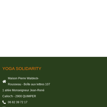
YOGA SOLIDARITY
Maison Pierre Waldeck-
Rousseau - Boîte aux lettres 107
1 allée Monseigneur Jean-René
Calloc'h - 2900 QUIMPER
06 82 39 72 17