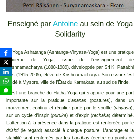
Enseigné par
Antoine
au sein de Yoga
Solidarity
Le Yoga Ashatanga (Ashtanga-Vinyasa-Yoga) est une pratique
moderne de Yoga, issue de l’enseignement de
Krishnamacharya (1888-1989), développée par Sri K. Pattabhi
Jois (1915-2009), élève de Krishnamacharya. Son essor s’est
fondé à Mysore, ville de l’État du Karnakata, au sud de l’inde.
C’est une branche du Hatha-Yoga qui s’appuie pour une part
importante sur la pratique d’
asanas
(postures), dans un
mouvement continu et régulier porté par le souffle (
vinyasa
),
sur un cycle d’inspir (
puruka
) et d’expir (
rechaka
) déterminé.
L’attention à la présence dans la pratique est renforcée par le
drishti
(le regard) associé à chaque posture. L’ancrage et la
stabilité sont renforcés par les
bandhas
(centre ou points de