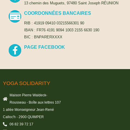
13 chemin des Muguets, 97480 Saint Joseph RÉUNION
COORDONNÉES BANCAIRES
RIB : 41919 09410 03215566301 90
IBAN : FR76 4191 9094 1003 2155 6630 190
BIC : BNPARERXXXX
PAGE FACEBOOK
YOGA SOLIDARITY
Maison Pierre Waldeck-
Rousseau - Boîte aux lettres 107
1 allée Monseigneur Jean-René
Calloc'h - 2900 QUIMPER
06 82 39 72 17