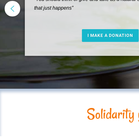
that just happens”
I MAKE A DONATION
Solidarity