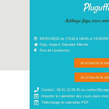
Pluguff
Ashtanga Yoga, cours anim
MERCREDI de 17h30 à 18h45 et VENDRED
Dojo, espace Salvador Allende
Rue de Llandovery
Je m'inscris le me
Je m'inscris le ve
Contact : 06 61 10 09 40 ou contact@yogas
Importer le calendrier des cours dans mon
Télécharger le calendrier PDF