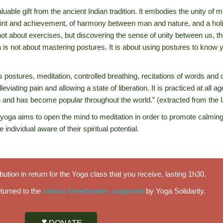
luable gift from the ancient Indian tradition. It embodies the unity of
raint and achievement, of harmony between man and nature, and a holis
not about exercises, but discovering the sense of unity between us, t
a is not about mastering postures. It is about using postures to know 
postures, meditation, controlled breathing, recitations of words and ot
lleviating pain and allowing a state of liberation. It is practiced at all 
ion and has become popular throughout the world.” (extracted from t
 yoga aims to open the mind to meditation in order to promote calming 
 individual aware of their spiritual potential.
ution in return for the Yoga class
that you receive, lasting 1h30.
eturned to the
various beneficiaries
supported
by Yoga Solidarity.