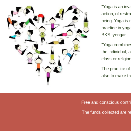
“Yoga is an inva
action, of rest
being. Yoga is 
practice in yog
BKS Iyengar.
“Yoga combines 
the individual, a
class or relig
The practice of
also to make the
Free and conscious contrib
The funds collected are r