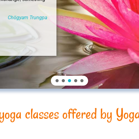
Chögyam Trungpa
 yoga classes offered by Yoga