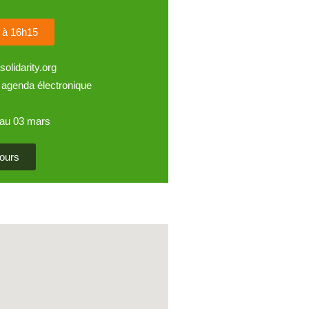
i à 16h15
olidarity.org
 agenda électronique
r au 03 mars
ours