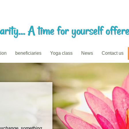
rity... A time for yourself offere
tion
beneficiaries
Yoga class
News
Contact us
l exchange, something