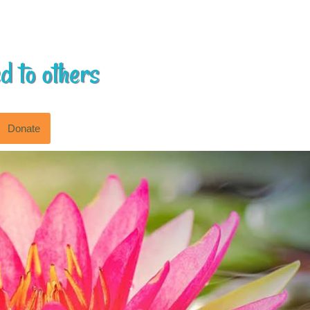
d to others
Donate