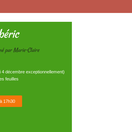
éric
mé par Marie-Claire
i 4 décembre exceptionnellement)
es feuilles
i à 17h30