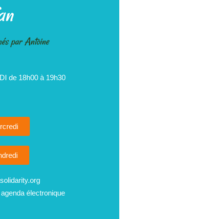
an
és par Antoine
I de 18h00 à 19h30
rcredi
ndredi
olidarity.org
 agenda électronique