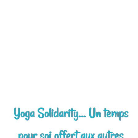
Aller
au
contenu
Yoga Solidarity... Un temps
pour soi offert aux autres